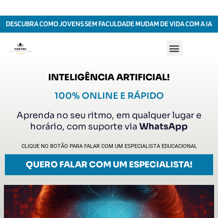
DESCUBRA COMO JOVENS SEM FACULDADE MUDAM DE VIDA COM A IA
COMO FUNCIONA
INTELIGÊNCIA ARTIFICIAL!
100% ONLINE E RÁPIDO
Aprenda no seu ritmo, em qualquer lugar e
horário, com suporte via
WhatsApp
CLIQUE NO BOTÃO PARA FALAR COM UM ESPECIALISTA EDUCACIONAL
QUERO FALAR COM UM ESPECIALISTA!